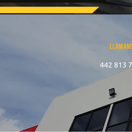
Lláman
442 813 