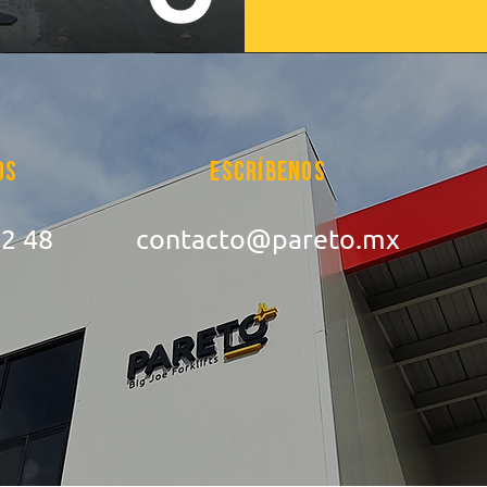
os
Escríbenos
72 48
contacto@pareto.mx