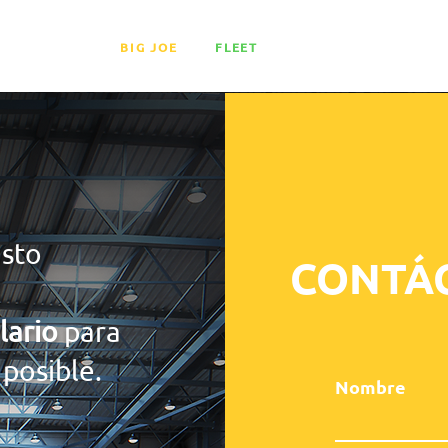
LITIO
BIG JOE
FLEET
MEDIA
EVENT
usto
CONTÁ
lario
para
 posible.
Nombre