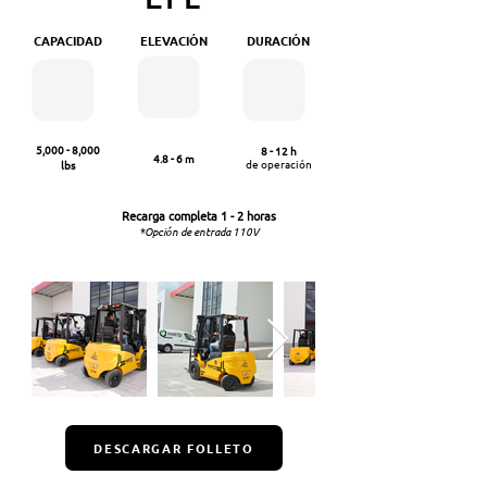
CAPACIDAD
ELEVACIÓN
DURACIÓN
5,000 - 8,000
8 - 12 h
4.8 - 6 m
de operación
lbs
Recarga completa
1 - 2 ho
ras
*Opción de entrada 110V
DESCARGAR FOLLETO