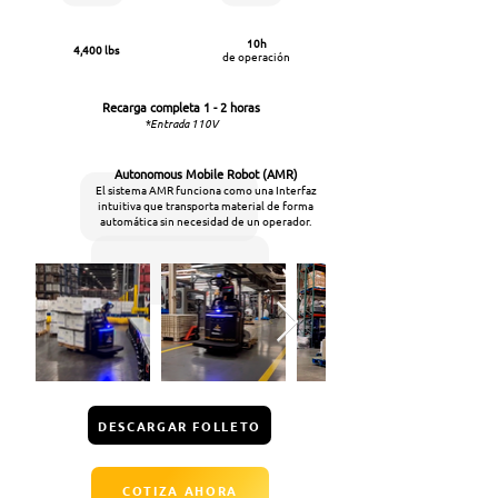
10h
4,400 lbs
de operación
Recarga completa
1 - 2 horas
*E
ntrada 110V
Autonomous Mobile Robot (AMR)
El sistema AMR funciona como una Interfaz
intuitiva que transporta material de forma
automática sin necesidad de un operador.
DESCARGAR FOLLETO
COTIZA AHORA