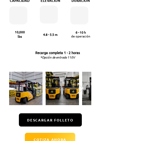
CAPACIDAD
ELEVACIÓN
DURACIÓN
10,000
6 - 10 h
4.8 - 5.5 m
de operación
lbs
Recarga completa
1 - 2 ho
ras
*Opción de entrada 110V
DESCARGAR FOLLETO
COTIZA AHORA