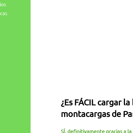
ios
scas
¿Es FÁCIL cargar la
montacargas de Pa
SÍ, definitivamente gracias a l