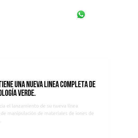
OS & NOTICIAS
CONTACTO
iene una nueva línea completa de
ología verde.
a el lanzamiento de su nueva línea
de manipulación de materiales de iones de
.