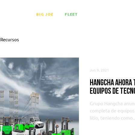
LITIO
BIG JOE
FLEET
MEDIA
EVENT
Recursos
Jun 9, 2021
Hangcha ahora t
equipos de tecn
Grupo Hangcha anunci
completa de equipos 
litio, teniendo como..