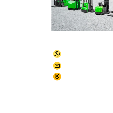
+52 442 813 7248
CONTACTO@PARETO.MX
NAVETEC, QUERÉTARO