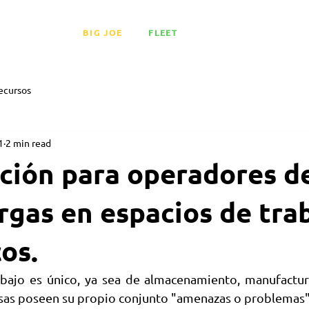
LITIO
BIG JOE
FLEET
MEDIA
EVENT
ecursos
1
2 min read
ción para operadores d
gas en espacios de tra
os.
bajo es único, ya sea de almacenamiento, manufactura
esas poseen su propio conjunto "amenazas o problemas"