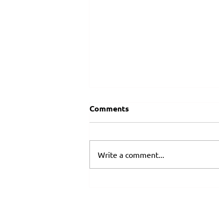
Comments
Write a comment...
¿Cómo aplicar los 7 hábitos
de las personas altamente
efectivas en tu