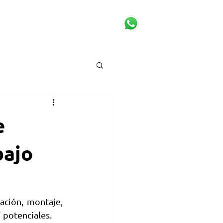
OS & NOTICIAS
CONTACTO
e
bajo
ción, montaje, 
 potenciales.