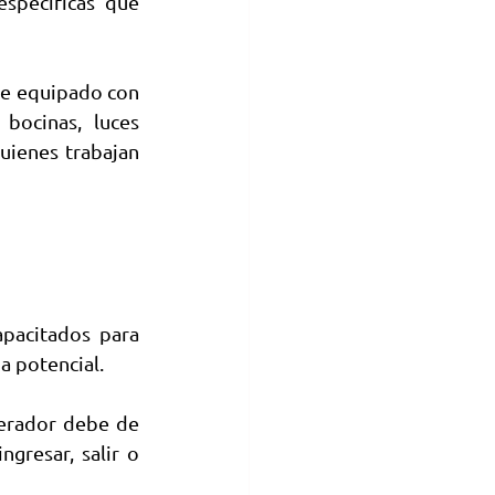
specíficas que 
e equipado con 
ocinas, luces 
uienes trabajan 
pacitados para 
a potencial.
erador debe de 
resar, salir o 